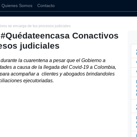
Quienes Somos
Contacto
os se encarga de tus procesos judiciales
 #Quédateencasa Conactivos
esos judiciales
durante la cuarentena a pesar que el Gobierno a 
impuesto restricción de varios tipos de actividades a causa de la llegada del Covid-19 a Colombia, 
ara acompañar a  clientes y abogados brindandoles 
iliaciones ejecutoriadas. 