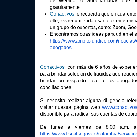
de Webinar o videollamadas que pued
gratuitamente.
Conactivos
 le recuerda que en cuarente
ello, les recomienda usar teleconferenc
un grupo de expertos, como: Zoom, Go
https://www.ambitojuridico.com/noticias/
abogados
Conactivos
, con más de 6 años de experienc
para brindar solución de liquidez que requi
brindar un respaldo total a los abogado
conciliaciones.
Si necesita realizar alguna diligencia ref
visitar nuestra página web 
www.conactivos
disponible para radicar sus cuentas de cobro 
https://www.fiscalia.gov.co/colombia/servic