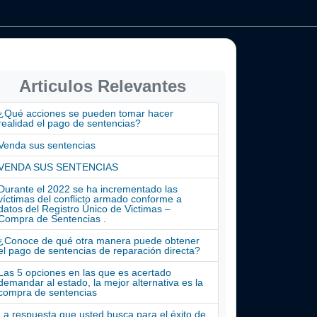
Articulos Relevantes
¿Qué acciones se pueden tomar hacer
realidad el pago de sentencias?
Venda sus sentencias
VENDA SUS SENTENCIAS
Durante el 2022 se ha incrementado las
víctimas del conflicto armado conforme a
datos del Registro Único de Victimas –
Compra de Sentencias .
¿Conoce de qué otra manera puede obtener
el pago de sentencias de reparación directa?
Las 5 opciones en las que es acertado
demandar al estado, la mejor alternativa es la
compra de sentencias
La respuesta que usted busca para el éxito de