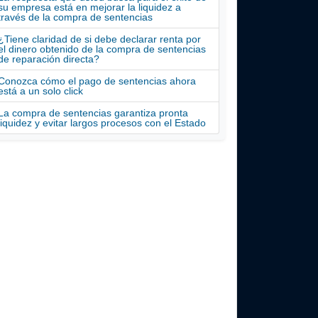
su empresa está en mejorar la liquidez a
través de la compra de sentencias
¿Tiene claridad de si debe declarar renta por
el dinero obtenido de la compra de sentencias
de reparación directa?
Conozca cómo el pago de sentencias ahora
está a un solo click
La compra de sentencias garantiza pronta
liquidez y evitar largos procesos con el Estado