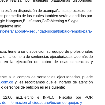
e realizar por múltiples plataformas disponibles 
na está en disposición de acompañar sus procesos, por 
ias por medio de las cuales también serán atendidos por 
ogle Hangouts,BlueJeans,GoToMeeting o Skype. 
Encontramos otras ideas para ud en el siguiente link: 
etcetera/laboral-y-seguridad-social/trabajo-remoto-para-
ia, tiene a su disposición su equipo de profesionales 
era en la compra de sentencias ejecutoriadas, además de 
s en la ejecución del cobro de esas sentencias y 
erente a la compra de sentencias ejecutoriadas, puede 
.com.co
 y les recordamos que el horario de atención 
o derechos de petición es el siguiente: 
De lunes a viernes de 8:00 a.m. a 12:00 m.:Ejército e INPEC. Fiscalía por PQR 
ios-de-informacion-al-ciudadano/buzon-de-quejas-y-