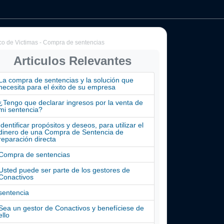
ico de Victimas - Compra de sentencias
Articulos Relevantes
La compra de sentencias y la solución que
necesita para el éxito de su empresa
¿Tengo que declarar ingresos por la venta de
mi sentencia?
Identificar propósitos y deseos, para utilizar el
dinero de una Compra de Sentencia de
reparación directa
Compra de sentencias
Usted puede ser parte de los gestores de
Conactivos
sentencia
Sea un gestor de Conactivos y benefíciese de
ello