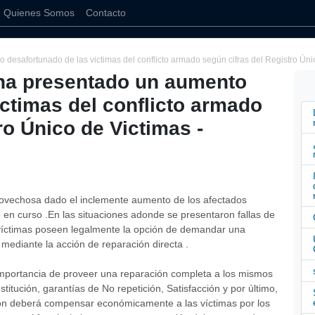
Quienes Somos
Contacto
 desafortunado de las victimas del conflicto armado según cifras del Registro Ún
 ha presentado un aumento
ictimas del conflicto armado
ro Único de Victimas -
ovechosa dado el inclemente aumento de los afectados
o en curso .En las situaciones adonde se presentaron fallas de
s víctimas poseen legalmente la opción de demandar una
mediante la acción de reparación directa .
a importancia de proveer una reparación completa a los mismos
stitución, garantías de No repetición, Satisfacción y por último,
ción deberá compensar económicamente a las víctimas por los