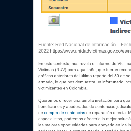
Fuente: Red Nacional de Información – Fech
2022
https://www.unidadvictimas.gov.co/es/r
En este contexto, nos revela el informe de Víctim
Victimas (RUV) para aquel año, que fueron recon
gráficas anteriores del último reporte del 30 de s
armado, lo que nos demuestra un infortunado incr
victimizantes en Colombia.
Queremos ofrecer una amplia invitación para que
beneficiarios y apoderados de sentencias judiciale
de
compra de sentencias
de reparación directa. M
especialistas, podremos ofrecerle la mejor soluci
las mejores oportunidades para apoyarlo en los i
podemos hacer la compra parcial o total de las m