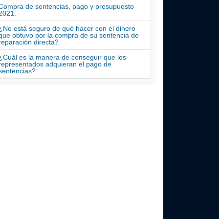
Compra de sentencias, pago y presupuesto
2021.
¿No está seguro de qué hacer con el dinero
que obtuvo por la compra de su sentencia de
reparación directa?
¿Cuál es la manera de conseguir que los
representados adquieran el pago de
sentencias?