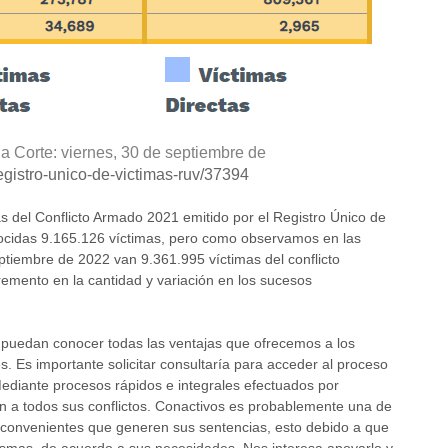
a Corte: viernes, 30 de septiembre de
egistro-unico-de-victimas-ruv/37394
as del Conflicto Armado 2021 emitido por el Registro Único de
ocidas 9.165.126 víctimas, pero como observamos en las
eptiembre de 2022 van 9.361.995 víctimas del conflicto
emento en la cantidad y variación en los sucesos
 puedan conocer todas las ventajas que ofrecemos a los
s. Es importante solicitar consultaría para acceder al proceso
ediante procesos rápidos e integrales efectuados por
ón a todos sus conflictos. Conactivos es probablemente una de
nconvenientes que generen sus sentencias, esto debido a que
ismas, de acuerdo a sus necesidades. Nos interesa apoyarlo y