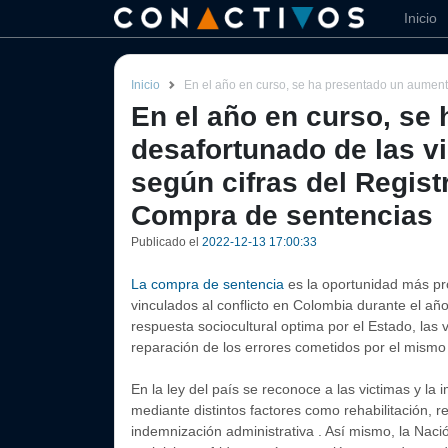
Inicio
Inicio
En el año en curso, se ha presentado un aumento
En el año en curso, se
desafortunado de las v
según cifras del Regist
Compra de sentencias
Publicado el
2022-12-13 17:00:33
La compra de sentencia
es la oportunidad más pr
vinculados al conflicto en Colombia durante el añ
respuesta sociocultural optima por el Estado, la
reparación de los errores cometidos por el mismo 
En la ley del país se reconoce a las victimas y l
mediante distintos factores como rehabilitación, re
indemnización administrativa . Así mismo, la Na